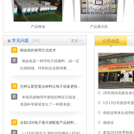
大型设备
厂房一角
常见问题
| FAQ
更多>>
公司动态
铜金粉的使用方法技术
铜金粉是一种浮性片状颜料，由一定
比例的铜、锌和铝合金熔球磨、...
怎样让新型复合材料让电子设备更快...
本报讯据物理学家组织网近日报道，
26年国传高新全体
美国科学家研发出了一种更有效...
5月13日市政协常
有机硅单体合成用的
全彩LED电子显示屏配套产品材料...
感谢信
1.LED灯和芯片 慧聪安防网讯 LED灯
参加2024世界制