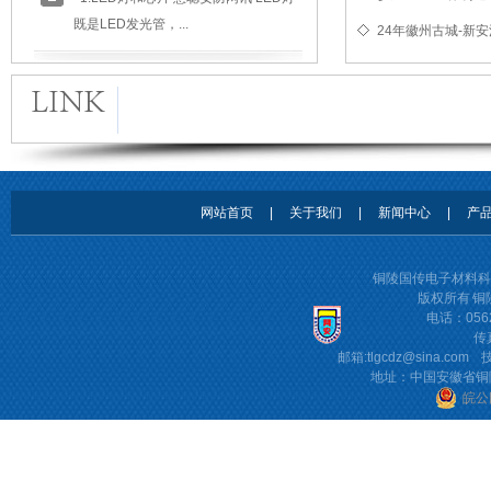
既是LED发光管，...
24年徽州古城-新
铜金粉的使用方法技术
铜金粉是一种浮性片状颜料，由一定
比例的铜、锌和铝合金熔球磨、...
怎样让新型复合材料让电子设备更快...
网站首页
|
关于我们
|
新闻中心
|
产
本报讯据物理学家组织网近日报道，
美国科学家研发出了一种更有效...
铜陵国传电子材料
版权所有 
电话：0562
全彩LED电子显示屏配套产品材料...
传真
邮箱:
tlgcdz@sina.com
技
1.LED灯和芯片 慧聪安防网讯 LED灯
地址：中国安徽省铜
皖公网
既是LED发光管，...