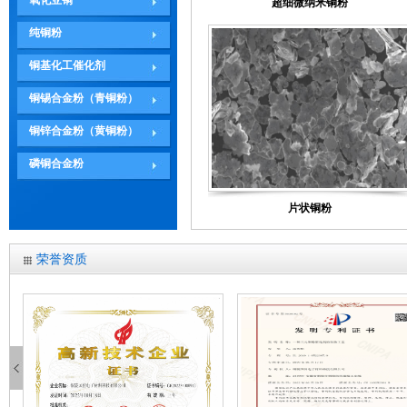
氧化亚铜
超细微纳米铜粉
纯铜粉
铜基化工催化剂
铜锡合金粉（青铜粉）
铜锌合金粉（黄铜粉）
磷铜合金粉
片状铜粉
荣誉资质