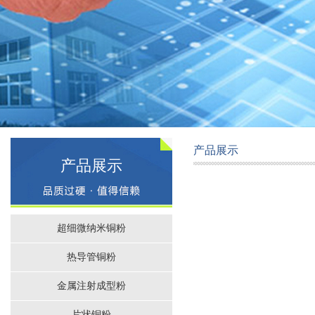
产品展示
产品展示
超细微纳米铜粉
热导管铜粉
金属注射成型粉
片状铜粉