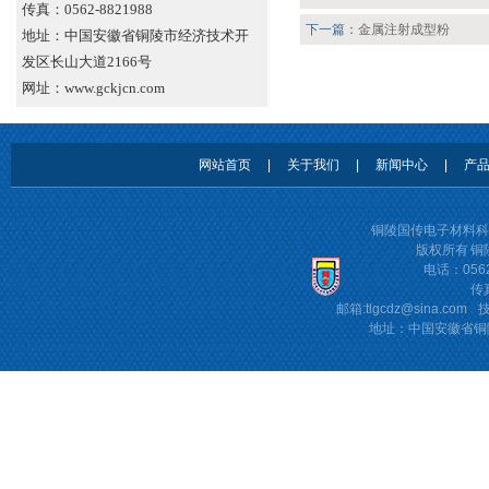
传真：0562-8821988
下一篇：
金属注射成型粉
地址：中国安徽省铜陵市经济技术开
发区长山大道2166号
网址：www.gckjcn.com
网站首页
|
关于我们
|
新闻中心
|
产
铜陵国传电子材料科技有
版权所有 
电话：0562
传真
邮箱:
tlgcdz@sina.com
技
地址：中国安徽省铜