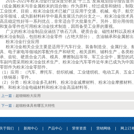
2016-2021年粉末冶金行业深度分析及“十三五”发展规划指导报告
（或金属粉末与非金属粉末的混合物）作为原料，经过成形和烧结，制取
工业技术。目前，粉末冶金技术已被广泛应用于交通、机械、电子、航空
业等领域，成为新材料科学中最具发展活力的分支之一。粉末冶金技术具
高且稳定性好等一系列优点，非常适合于大批量生产。另外，部分用传统
和复杂零件也可用粉末冶金技术制造，因而备受工业界的重视。
广义的粉末冶金制品业涵括了铁石刀具、硬质合金、磁性材料以及粉末
粉末冶金制品，包括粉末冶金零件（占绝大部分）、含油轴承和金属射出
粉末冶金行业应用
粉末冶金相关企业主要是适用于汽车行业、装备制造业、金属行业、航
具、电子家电等领域的零配件生产和研究，相关原料、辅料生产，各类粉
承、齿轮、硬质合金刀具、模具、摩擦制品等等。军工企业中，重型的武
车副均需采用粉末冶金技术生产。粉末冶金汽车零件近年来已成为为中国
零部件为粉末冶金零部件。
（1）应用：（汽车、摩托车、纺织机械、工业缝纫机、电动工具、五金
（铁铜基）零件。
（2）分类：粉末冶金多孔材料、粉末冶金减摩材料、粉末冶金摩擦材料
料、和粉末冶金电磁材料和粉末冶金高温材料等。
上一篇：
超细铜粉大应用
下一篇：
超细粉体具有哪五大特性
关于我们
|
新闻中心
|
产品中心
|
荣誉资质
|
营销网络
|
网上订