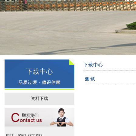
下载中心
下载中心
测 试
资料下载
电话：0562-8821988