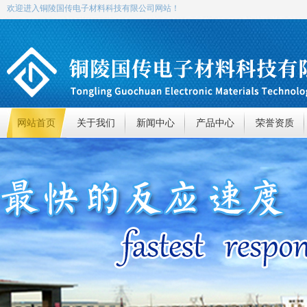
欢迎进入铜陵国传电子材料科技有限公司网站！
网站首页
关于我们
新闻中心
产品中心
荣誉资质