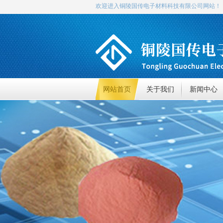
欢迎进入铜陵国传电子材料科技有限公司网站！
网站首页
关于我们
新闻中心