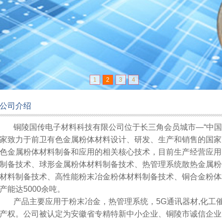
1
2
3
4
公司介绍
铜陵国传电子材料科技有限公司位于长三角会员城市—“中国
家致力于前卫有色金属粉体材料设计、研发、生产和销售的国家
色金属粉体材料制备和应用的相关核心技术，目前生产经营应用
制备技术、球形金属粉体材料制备技术、热管理系统散热金属粉
材料制备技术、高性能粉末冶金粉体材料制备技术、铜合金粉体
产能达5000余吨。
产品主要应用于粉末冶金，热管理系统，5G通讯器材,化工
产权。公司被认定为安徽省专精特新中小企业、铜陵市诚信企业