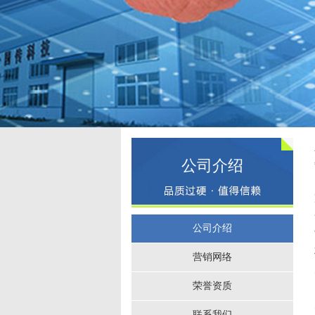
公司介绍
公司介绍
营销网络
荣誉资质
联系我们