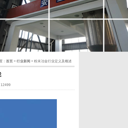
置：
首页
>
行业新闻
> 粉末冶金行业定义及概述
述
12499