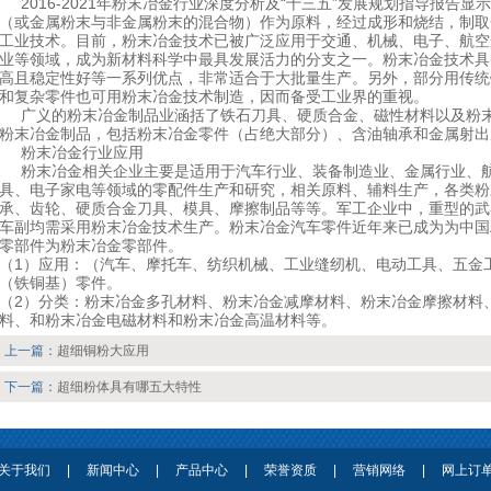
2016-2021年粉末冶金行业深度分析及“十三五”发展规划指导报告
（或金属粉末与非金属粉末的混合物）作为原料，经过成形和烧结，制取
工业技术。目前，粉末冶金技术已被广泛应用于交通、机械、电子、航空
业等领域，成为新材料科学中最具发展活力的分支之一。粉末冶金技术具
高且稳定性好等一系列优点，非常适合于大批量生产。另外，部分用传统
和复杂零件也可用粉末冶金技术制造，因而备受工业界的重视。
广义的粉末冶金制品业涵括了铁石刀具、硬质合金、磁性材料以及粉末
粉末冶金制品，包括粉末冶金零件（占绝大部分）、含油轴承和金属射出
粉末冶金行业应用
粉末冶金相关企业主要是适用于汽车行业、装备制造业、金属行业、航
具、电子家电等领域的零配件生产和研究，相关原料、辅料生产，各类粉
承、齿轮、硬质合金刀具、模具、摩擦制品等等。军工企业中，重型的武
车副均需采用粉末冶金技术生产。粉末冶金汽车零件近年来已成为为中国
零部件为粉末冶金零部件。
（1）应用：（汽车、摩托车、纺织机械、工业缝纫机、电动工具、五金
（铁铜基）零件。
（2）分类：粉末冶金多孔材料、粉末冶金减摩材料、粉末冶金摩擦材料
料、和粉末冶金电磁材料和粉末冶金高温材料等。
上一篇：
超细铜粉大应用
下一篇：
超细粉体具有哪五大特性
关于我们
|
新闻中心
|
产品中心
|
荣誉资质
|
营销网络
|
网上订